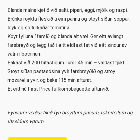
Blanda malna kjøtið við salti, pipari, eggi, mjólk og raspi.
Brúnka roykta fleskið á eini pannu og stoyt síðan soppar,
leyk og sólturkaðar tomatir á.
Koyr fylluna í farsið og blanda alt væl. Ger eitt avlangt
farsbreyð og legg tað í eitt eldfast fat við eitt sindur av
vatni í botninum.
Bakast við 200 hitastigum í uml. 45 min – valdast tjúkt.
Stoyt síðan pastasósina yvir farsbreyðið og stroy
mozarella yvir, og baka í 15 min afturat.
Et eitt nú First Price fullkornsbaguette afturvið.
Fyrivarni verður tikið fyri broyttum prísum, roknifeilum og
útseldum vørum.