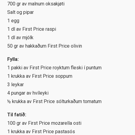
700 gr av malnum oksakjøti
Salt og pipar
1 egg
1 dl av First Price raspi
1 dl av mjólk
50 gr av hakkaðum First Price olivin
Fylla:
1 pakki av First Price royktum fleski í puntum
1 krukka av First Price soppum
3 leykar
4 pungar av hvíleyki
½ krukka av First Price sólturkaðum tomatum
Til fatið:
100 gr av First Price mozarella osti
1 krukka av First Price pastasós