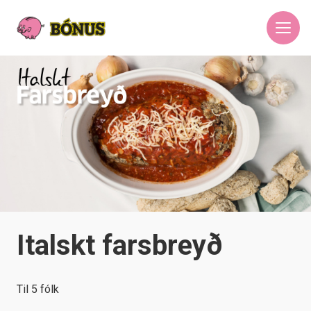
Italskt farsbreyð
Til 5 fólk